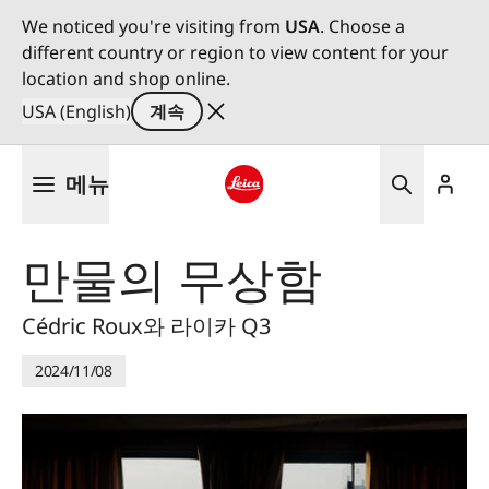
We noticed you're visiting from
USA
. Choose a
different country or region to view content for your
location and shop online.
USA (English)
계속
주
메뉴
요
콘
Leica logo - Home
텐
만물의 무상함
츠
로
건
Cédric Roux와 라이카 Q3
너
뛰
2024/11/08
기