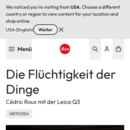
We noticed you're visiting from
USA
. Choose a different
country or region to view content for your location and
shop online.
USA (English)
Weiter
Direkt
Menü
zum
Inhalt
Leica logo - Home
Die Flüchtigkeit der
Dinge
Cédric Roux mit der Leica Q3
08/11/2024