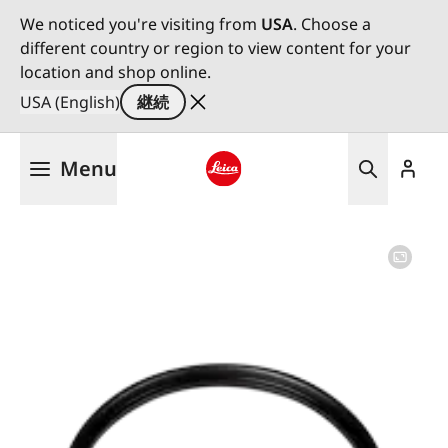
We noticed you're visiting from
USA
. Choose a
different country or region to view content for your
location and shop online.
USA (English)
継続
メ
Menu
イ
ン
Leica logo - Home
コ
ン
テ
ン
ツ
に
移
動