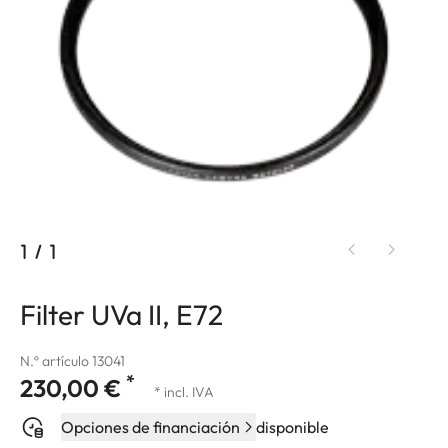
1
/
1
Filter UVa II, E72
N.º artículo 13041
*
230,00 €
* incl. IVA
Opciones de financiación
disponible