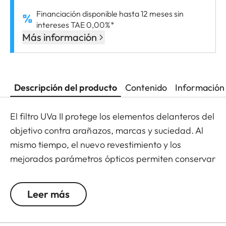
Financiación disponible hasta 12 meses sin
intereses TAE 0,00%*
Más información
Descripción del producto
Contenido
Información 
El filtro UVa II protege los elementos delanteros del
objetivo contra arañazos, marcas y suciedad. Al
mismo tiempo, el nuevo revestimiento y los
mejorados parámetros ópticos permiten conservar
la calidad de imagen total, incluso en condiciones
lumínicas adversas. Gracias a la rosca adicional,
Leer más
el filtro UVa también se puede usar en
combinación con otros filtros, y actúa además