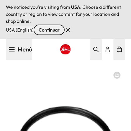
We noticed you're visiting from
USA
. Choose a different
country or region to view content for your location and
shop online.
USA (English)
Continuar
Pasar
Menú
al
contenido
Leica logo - Home
principal