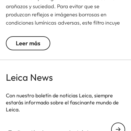
arañazos y suciedad. Para evitar que se
produzcan reflejos e imágenes borrosas en
condiciones lumínicas adversas, este filtro incuye
múltiples capas de revestimiento antirreflejante y
unos parámetros ópticos bastante mejorados.
Leer más
Gracias a una rosca adicional, el filtro UVa II se
puede usar combinado con otros filtros y servir así
como un filtro de protección general que se puede
dejar montado en la lente en todo momento.
Leica News
Con nuestro boletín de noticias Leica, siempre
estarás informado sobre el fascinante mundo de
Leica.
Tu dirección de correo electrónico