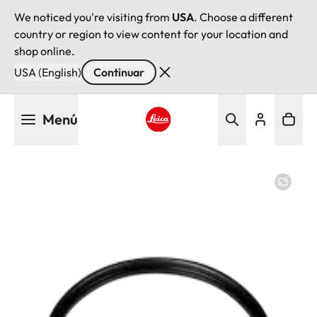
We noticed you're visiting from
USA
. Choose a different
country or region to view content for your location and
shop online.
USA (English)
Continuar
Pasar
Menú
al
contenido
Leica logo - Home
principal