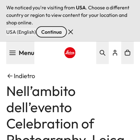
We noticed you're visiting from
USA
. Choose a different
country or region to view content for your location and
shop online.
USA (English)
Continua
Salta
Menu
al
contenuto
Leica logo - Home
principale
Indietro
Nell’ambito
dell’evento
Celebration of
Photography, Leica