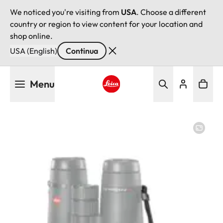
We noticed you're visiting from
USA
. Choose a different
country or region to view content for your location and
shop online.
USA (English)
Continua
Salta
Menu
al
contenuto
Leica logo - Home
principale