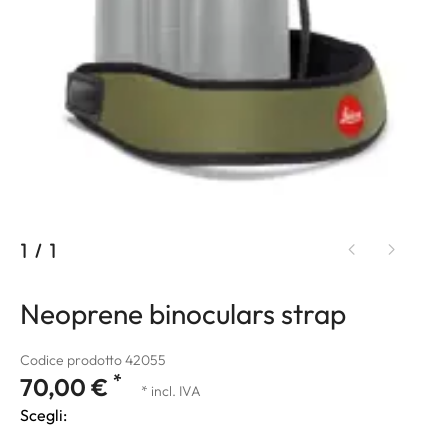
1
/
1
Neoprene binoculars strap
Codice prodotto 42055
*
70,00 €
* incl. IVA
Scegli: