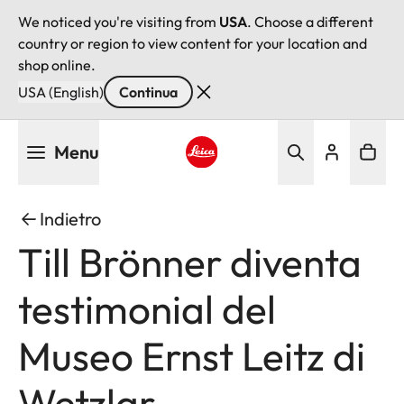
We noticed you're visiting from
USA
. Choose a different
country or region to view content for your location and
shop online.
USA (English)
Continua
Salta
Menu
al
contenuto
Leica logo - Home
principale
Indietro
Till Brönner diventa
testimonial del
Museo Ernst Leitz di
Wetzlar