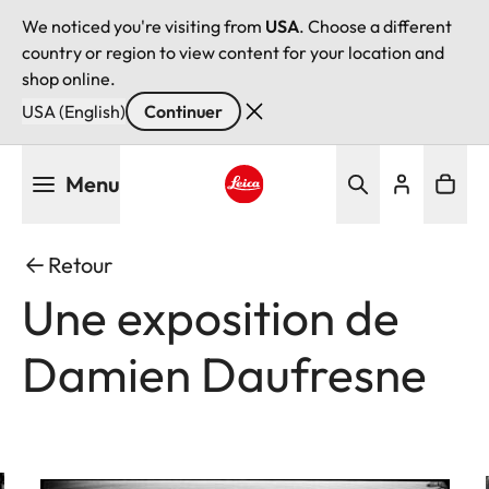
We noticed you're visiting from
USA
. Choose a different
country or region to view content for your location and
shop online.
USA (English)
Continuer
Aller
Menu
au
contenu
Leica logo - Home
principal
Retour
Une exposition de
Damien Daufresne