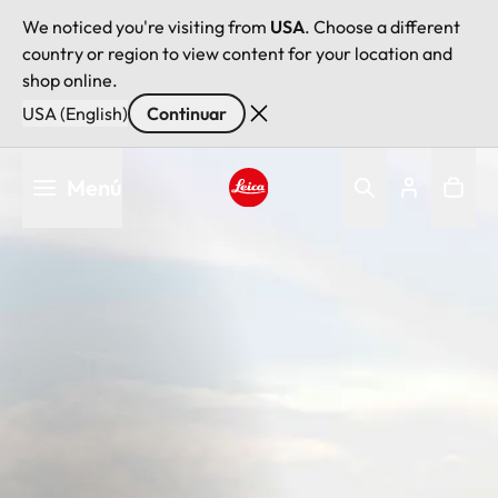
We noticed you're visiting from
USA
. Choose a different
country or region to view content for your location and
shop online.
USA (English)
Continuar
Pasar
Menú
al
contenido
Leica logo - Home
principal