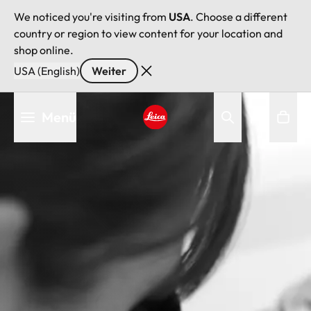
We noticed you're visiting from
USA
. Choose a different
country or region to view content for your location and
shop online.
USA (English)
Weiter
Direkt
Menü
zum
Inhalt
Leica logo - Home