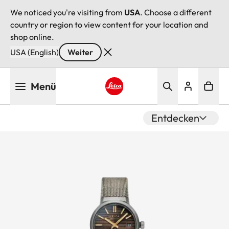
We noticed you're visiting from
USA
. Choose a different
country or region to view content for your location and
shop online.
USA (English)
Weiter
Direkt
Menü
zum
Inhalt
Leica logo - Home
Entdecken