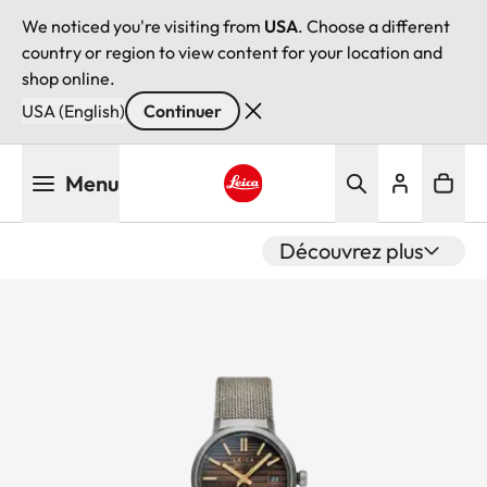
We noticed you're visiting from
USA
. Choose a different
country or region to view content for your location and
shop online.
USA (English)
Continuer
Aller
Menu
au
contenu
Leica logo - Home
principal
Découvrez plus