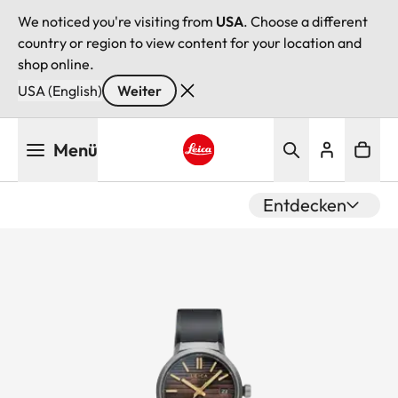
We noticed you're visiting from
USA
. Choose a different
country or region to view content for your location and
shop online.
USA (English)
Weiter
Direkt
Menü
zum
Inhalt
Leica logo - Home
Entdecken