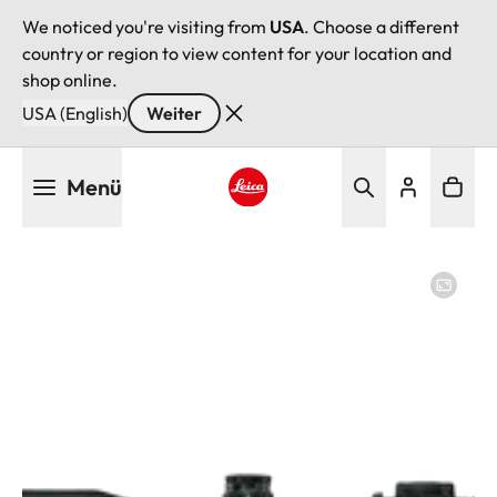
We noticed you're visiting from
USA
. Choose a different
country or region to view content for your location and
shop online.
USA (English)
Weiter
Direkt
Menü
zum
Inhalt
Leica logo - Home