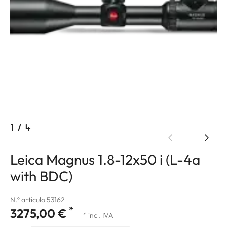
1
/
4
Leica Magnus 1.8-12x50 i (L-4a
with BDC)
N.º artículo 53162
*
3275,00 €
* incl. IVA