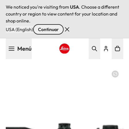
We noticed you're visiting from
USA
. Choose a different
country or region to view content for your location and
shop online.
USA (English)
Continuar
Pasar
Menú
al
contenido
Leica logo - Home
principal