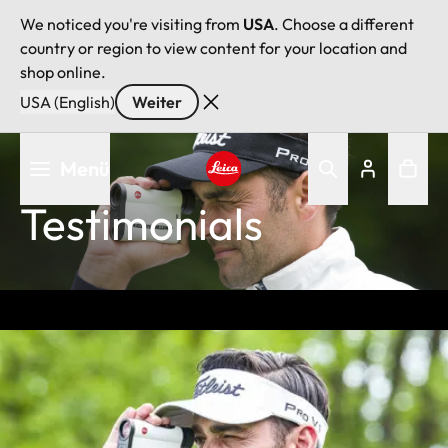
We noticed you're visiting from
USA
. Choose a different
country or region to view content for your location and
shop online.
USA (English)
Weiter
Direkt
Menü
zum
Inhalt
Leica logo - Home
Testimonials