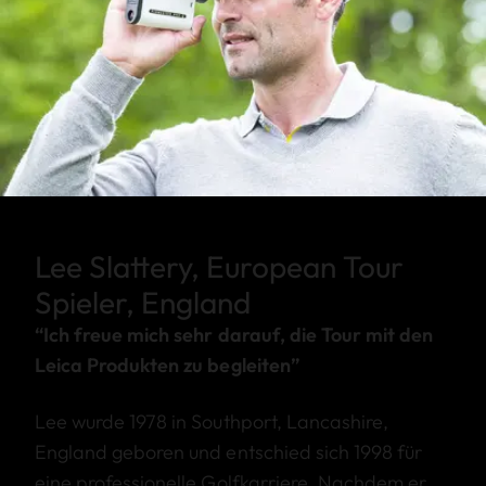
Lee Slattery, European Tour
Spieler, England
“Ich freue mich sehr darauf, die Tour mit den
Leica Produkten zu begleiten”
Lee wurde 1978 in Southport, Lancashire,
England geboren und entschied sich 1998 für
eine professionelle Golfkarriere. Nachdem er