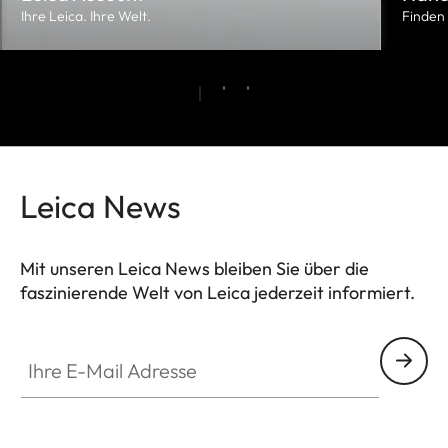
Ihre Leica. Ihre Welt.
Finden
Leica News
Mit unseren Leica News bleiben Sie über die
faszinierende Welt von Leica jederzeit informiert.
Ihre E-Mail Adresse