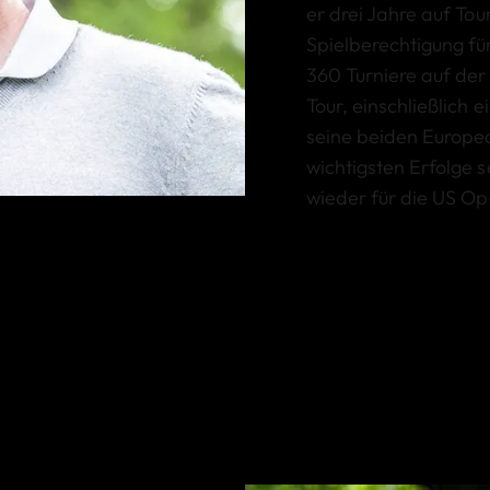
er drei Jahre auf Tou
Spielberechtigung für
360 Turniere auf der
Tour, einschließlich 
seine beiden Europea
wichtigsten Erfolge 
wieder für die US Op