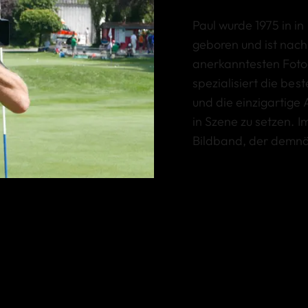
Paul wurde 1975 in i
geboren und ist nach
anerkanntesten Fotog
spezialisiert die bes
und die einzigartige
in Szene zu setzen. 
Bildband, der demnäch