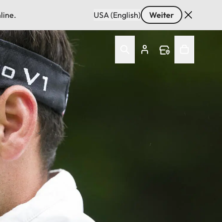
line.
USA (English)
Weiter