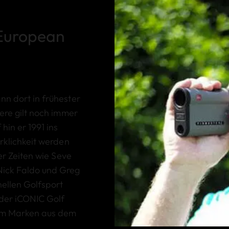
 European
nn dort in frühester
ere gilt noch immer
hin er 1991 ins
rklichkeit werden
er Zeiten wie Seve
Nick Faldo und Greg
ellen Golfsport
 der iCONIC Golf
um Marken aus dem