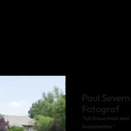
Paul Severn
Fotograf
“Ich freue mich sehr
festzuhalten.”