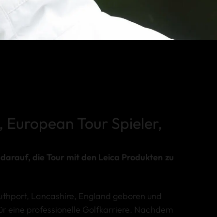
, European Tour Spieler,
 darauf, die Tour mit den Leica Produkten zu
uthport, Lancashire, England geboren und
für eine professionelle Golfkarriere. Nachdem