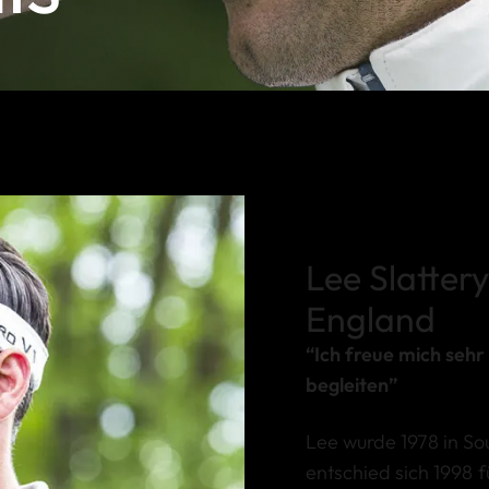
Lee Slattery
England
“Ich freue mich sehr
begleiten”
Lee wurde 1978 in So
entschied sich 1998 