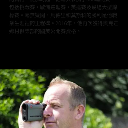
包括挑戰賽，歐洲巡迴賽，美巡賽及幾場大型錦
標賽。毫無疑問，馬德里和莫斯科的勝利是他職
業生涯裡的里程碑。2016年，他再次獲得奧克芒
鄉村俱樂部的國美公開賽資格。