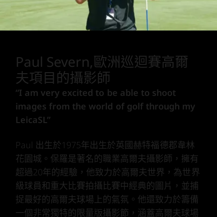
Paul Severn,歐洲巡迴賽高爾
夫項目的攝影師
“I am very excited to be able to shoot
images from the world of golf through my
LeicaSL”
Paul 出生於1975年出生於英國赫特福德郡韋林
花園城。保羅是著名的職業高爾夫攝影師，擁有
超過20年的經驗，他致力於高爾夫世界，為世界
級球員和重大比賽拍攝比賽中經典的圖片，並捕
捉最好的高爾夫球場上的氣氛。他還致力於籌備
一個非常獨特的限量版攝影節，涵蓋高爾夫球場