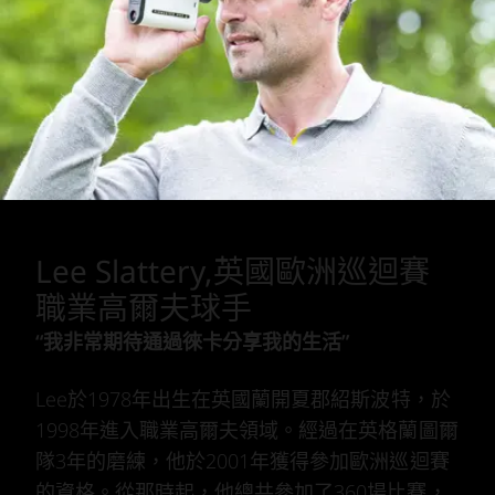
Lee Slattery,英國歐洲巡迴賽
職業高爾夫球手
“我非常期待通過徠卡分享我的生活”
Lee於1978年出生在英國蘭開夏郡紹斯波特，於
1998年進入職業高爾夫領域。經過在英格蘭圖爾
隊3年的磨練，他於2001年獲得參加歐洲巡迴賽
的資格。從那時起，他總共參加了360場比賽，