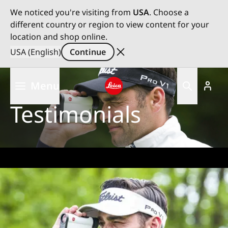
We noticed you're visiting from
USA
. Choose a
different country or region to view content for your
location and shop online.
USA (English)
Continue
Skip
Menu
to
main
Leica logo - Home
Testimonials
content