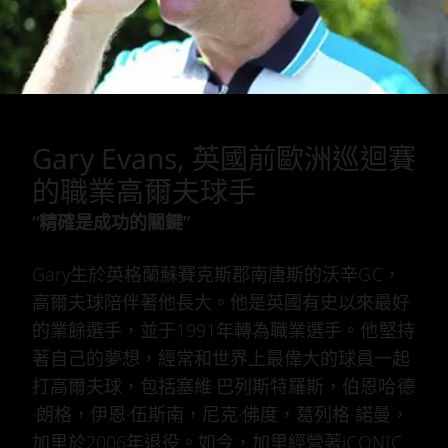
Gary Evans, 英國前歐洲巡迴賽
的職業高爾夫球手
“精確是成功的關鍵”
Gary生於英格蘭蘇賽克斯郡南唐斯的沃辛GC，
高爾夫球陪伴著他長大。他是英國有史以來最好
的業餘選手，並于1991年轉為職業選手。他堅持
著自己的夢想，經常和世界上最偉大的球員一起
打高爾夫球，包括塞維·巴列斯特羅斯，伯恩哈德
·朗格，伊恩·伍斯南，尼克·佛度，葛列格·諾曼，
加里於2006年退役。如今，加里經營著iCONIC