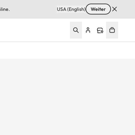
line.
USA (English)
Weiter