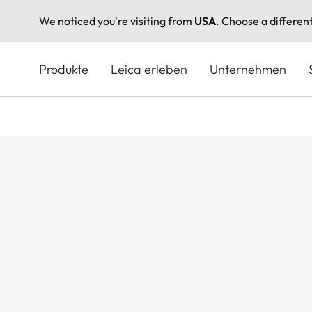
We noticed you're visiting from
USA
. Choose a differen
Direkt
zum
Produkte
Leica erleben
Unternehmen
Inhalt