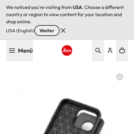
We noticed you're visiting from
USA
. Choose a different
country or region to view content for your location and
shop online.
USA (English)
Weiter
Direkt
Menü
zum
Inhalt
Leica logo - Home