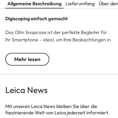
Allgemeine Beschreibung
Lieferumfang
Über den
Digiscoping einfach gemacht
Das Ollin Snapcase ist der perfekte Begleiter für
Ihr Smartphone – ideal, um Ihre Beobachtungen in
beeindruckenden Bildern und Videos festzuhalten!
Es schützt Ihr Smartphone vor Staub, Schmutz und
Mehr lesen
Stößen und sorgt gleichzeitig für eine schnelle und
sichere Verbindung mit dem Ollin Snapshot-
Adapter (separat erhältlich). Die fest integrierte
magnetische Lasche wird präzise um die
Leica News
Hauptkamera Ihres Smartphones positioniert und
ermöglicht dank des patentierten
selbstzentrierenden magnetischen Designs eine
Mit unseren Leica News bleiben Sie über die
faszinierende Welt von Leica jederzeit informiert.
einfache und stabile Befestigung an Ihrem Spektiv.