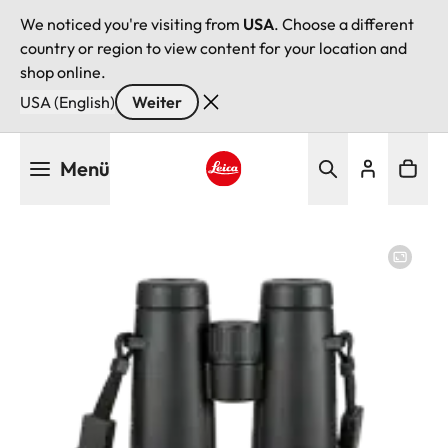
We noticed you're visiting from
USA
. Choose a different
country or region to view content for your location and
shop online.
USA (English)
Weiter
Direkt
Menü
zum
Inhalt
Leica logo - Home