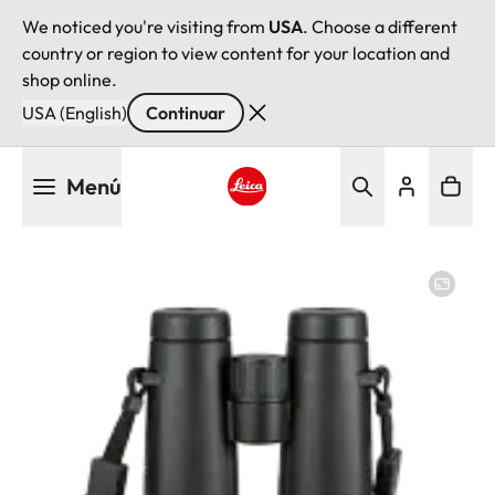
We noticed you're visiting from
USA
. Choose a different
country or region to view content for your location and
shop online.
USA (English)
Continuar
Pasar
Menú
al
contenido
Leica logo - Home
principal