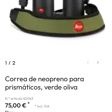
1
/
2
Correa de neopreno para
prismáticos, verde oliva
N.º artículo 42043
*
75,00 €
* incl. IVA