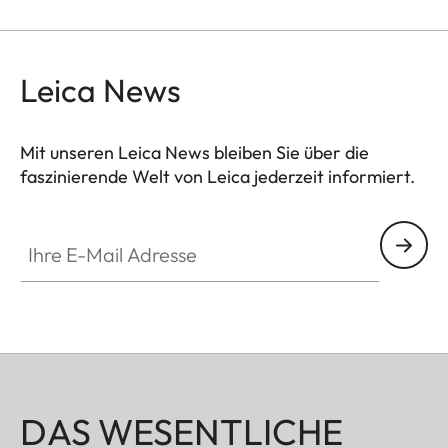
Fernglasgurt zu einem besonderen Hingucker.
Beim Hantieren mit dem Fernglas ist er zudem
absolut geräuschlos. Der praktische
Leica News
Verschlussmechanismus sorgt für einfaches Öffnen
und Schließen des Gurtes beim Befestigen des
Mit unseren Leica News bleiben Sie über die
Fernglases.
faszinierende Welt von Leica jederzeit informiert.
Ihre E-Mail Adresse
DAS WESENTLICHE