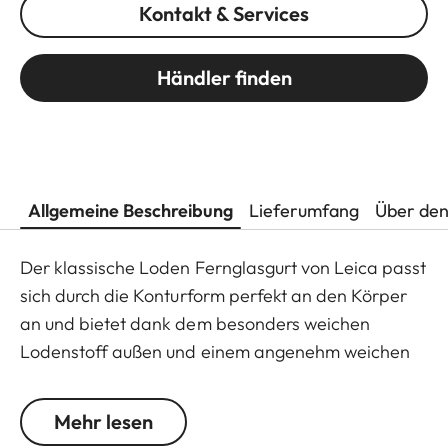
Kontakt & Services
Händler finden
Allgemeine Beschreibung
Lieferumfang
Über den
Der klassische Loden Fernglasgurt von Leica passt
sich durch die Konturform perfekt an den Körper
an und bietet dank dem besonders weichen
Lodenstoff außen und einem angenehm weichen
Material auf der Unterseite einen sehr hohen
Tragekomfort. Die erstklassigen Materialien und
Mehr lesen
die hochwertige Verarbeitung machen den Loden