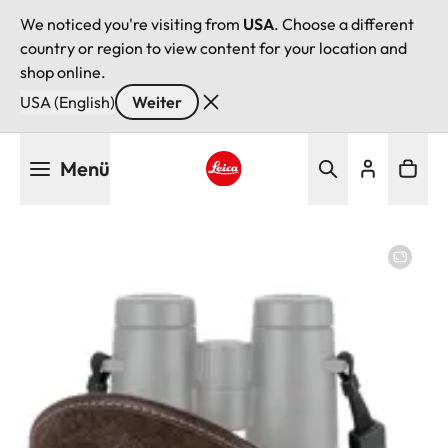
We noticed you're visiting from
USA
. Choose a different
country or region to view content for your location and
shop online.
USA (English)
Weiter
Direkt
Menü
zum
Inhalt
Leica logo - Home