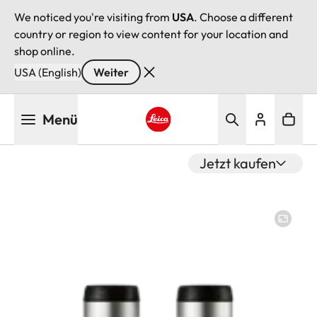
We noticed you're visiting from
USA
. Choose a different
country or region to view content for your location and
shop online.
USA (English)
Weiter
Direkt
Menü
zum
Inhalt
Leica logo - Home
Jetzt kaufen