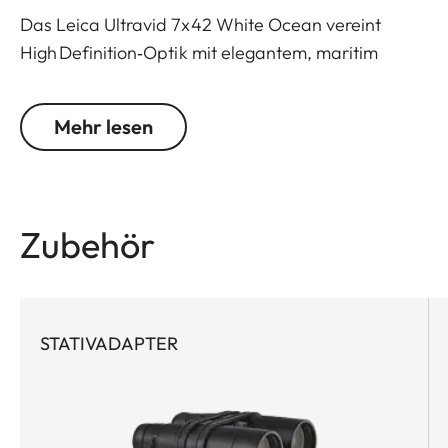
Das Leica Ultravid 7x42 White Ocean vereint
High Definition‑Optik mit elegantem, maritim
inspiriertem Design. Es liefert brillante Details,
natürliche Farbwiedergabe und exzellenten
Mehr lesen
Kontrast – selbst bei wenig Licht. Für Yachtbesitzer,
Segelbegeisterte und stilbewusste Kosmopoliten,
die besondere Momente auf See, an Land und auf
Reisen stilvoll genießen möchten.
Zubehör
STATIVADAPTER