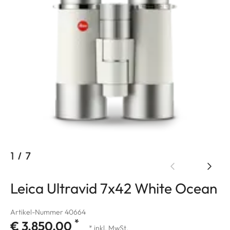
1
/
7
Leica Ultravid 7x42 White Ocean
Artikel-Nummer 40664
*
€ 3.850,00
* inkl. MwSt.