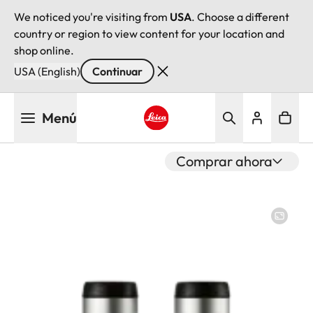
We noticed you're visiting from
USA
. Choose a different
country or region to view content for your location and
shop online.
USA (English)
Continuar
Pasar
Menú
al
contenido
Leica logo - Home
principal
Comprar ahora