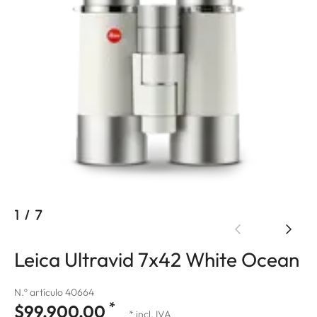
1
/
7
Leica Ultravid 7x42 White Ocean
N.º artículo 40664
*
$99,900.00
* incl. IVA