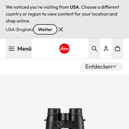
We noticed you're visiting from
USA
. Choose a different
country or region to view content for your location and
shop online.
USA (English)
Weiter
Direkt
Menü
zum
Inhalt
Leica logo - Home
Entdecken