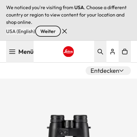
We noticed you're visiting from
USA
. Choose a different
country or region to view content for your location and
shop online.
USA (English)
Weiter
Direkt
Menü
zum
Inhalt
Leica logo - Home
Entdecken