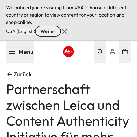
We noticed you're visiting from
USA
. Choose a different
country or region to view content for your location and
shop online.
USA (English)
Weiter
Direkt
Menü
zum
Inhalt
Leica logo - Home
Zurück
Partnerschaft
zwischen Leica und
Content Authenticity
Initiative für mehr