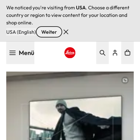
We noticed you're visiting from
USA
. Choose a different
country or region to view content for your location and
shop online.
USA (English)
Weiter
Direkt
Menü
zum
Inhalt
Leica logo - Home