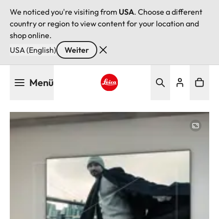
We noticed you're visiting from
USA
. Choose a different
country or region to view content for your location and
shop online.
USA (English)
Weiter
Direkt
Menü
zum
Inhalt
Leica logo - Home