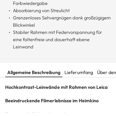
Farbwiedergabe
Absorbierung von Streulicht
Grenzenloses Sehvergnügen dank großzügigem
Blickwinkel
Stabiler Rahmen mit Federvorspannung für
eine faltenfreie und dauerhaft ebene
Leinwand
Allgemeine Beschreibung
Lieferumfang
Über den
Hochkontrast-Leinwände mit Rahmen von Leica
Beeindruckende Filmerlebnisse im Heimkino
Für optimale Bildergebnisse bietet Leica