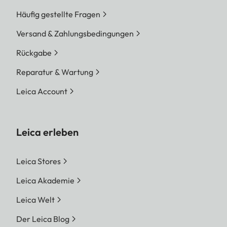
Leica Screen. Mehr Informationen bei Ihrem Leica
Häufig gestellte Fragen
Store oder autorisierten Fachhändler.
Versand & Zahlungsbedingungen
*Optische und technische Ausstattungsmerkmale
Rückgabe
können je nach Länderversion variieren. Bitte
Reparatur & Wartung
kontaktieren Sie Ihren Leica Store oder
autorisierten Fachhändler für die fachgerechte
Leica Account
Installation.
Leica erleben
Leica Stores
Leica Akademie
Leica Welt
Der Leica Blog