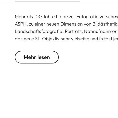
Mehr als 100 Jahre Liebe zur Fotografie versch
ASPH. zu einer neuen Dimension von Bildästhetik. 
Landschaftsfotografie, Porträts, Nahaufnahmen,
das neue SL-Objektiv sehr vielseitig und in fast 
Summicron-SL Objektive auch, setzt das APO-Sum
sich als neue Referenz unter den Standardbren
Mehr lesen
APO-Summicron-SL 1:2/50 ASPH. zudem voll komp
Partner, die ebenfalls über den von Leica Camer
Zwölf hochkomplexe Linsen - drei davon mit asp
einem Höchstmaß in Puncto Bildqualität bei und d
Leica Objektive gilt: Offenblende gleich Arbeitsb
die Bildgestaltung und nicht für eine Leistungss