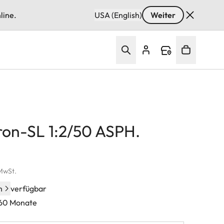
line.
USA (English)
Weiter
n-SL 1:2/50 ASPH.
 MwSt.
n
verfügbar
 60 Monate