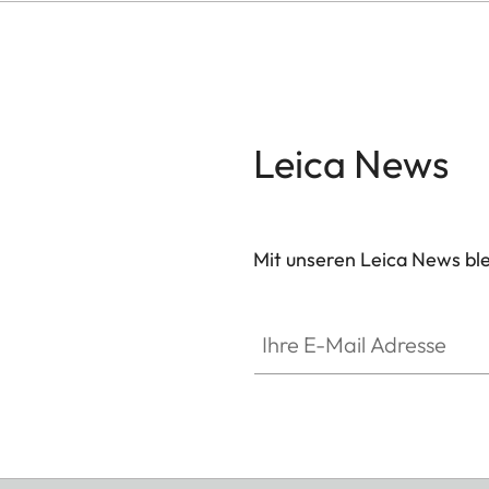
Sowohl Konstruktion als auch Design der hochmo
Leica News
Schritt in der Objektiventwicklung für das Leica 
Fertigungsmethoden und Messtechniken wurden eig
sich nicht nur in kompakteren Ausmaßen und eine
ausgezeichneten Abbildungsleistung. Ein besond
Mit unseren Leica News blei
Summicron-SL Festbrennweiten liegt auf der Verm
Optimierung des optischen und mechanischen De
Ihre E-Mail Adresse
hochwertige Beschichtung der optischen Flächen 
Objektive können zudem bei fast jeder Witterun
®
sowie Spritzwasserschutzes und der AquaDura
-