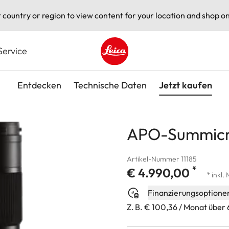
t country or region to view content for your location and shop on
Service
Leica logo - Home
Entdecken
Technische Daten
Jetzt kaufen
APO-Summicro
Artikel-Nummer 11185
*
€ 4.990,00
* inkl.
Finanzierungsoptione
Z. B. € 100,36 / Monat über