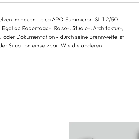
melzen im neuen Leica APO-Summicron-SL 1:2/50
Egal ob Reportage-, Reise-, Studio-, Architektur-,
 oder Dokumentation - durch seine Brennweite ist
jeder Situation einsetzbar. Wie die anderen
micron-SL 1:2/50 ASPH. Maßstäbe und qualifiziert
nweiten. Der verwendete L-Mount Standard macht das
atibel mit Kameras anderer L-Mount Alliance
a entwickelten Objektivanschluss verfügen.
härischer Oberfläche - in zehn Gruppen tragen zu
as auch schon bei voll geöffneter Blende - denn für
lende. Abblenden ist demnach ein reines Stilmittel für
teigerung notwendig. Natürliche Hauttöne, weiche