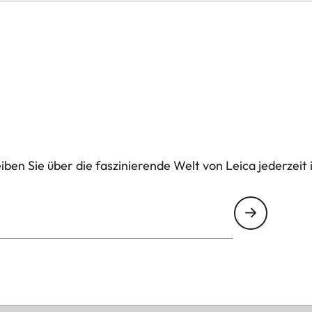
dernen Summicron-SL Linie stellen den nächsten
SL-System dar. Neue, äußerst präzise
ens für die Fertigung entwickelt. Das Ergebnis zeigt
m deutlich geringeren Gewicht, sondern auch in einer
eres Augenmerk bei der Konstruktion der APO-
ben Sie über die faszinierende Welt von Leica jederzeit 
eidung von Streulicht und Reflexen. Neben einer
signs, werden unvermeidliche Reflexe durch eine
auf das geringstmögliche Maß reduziert. Die
g bedenkenlos eingesetzt werden, dank des Staub-
Beschichtung der äußeren Linsenelemente.