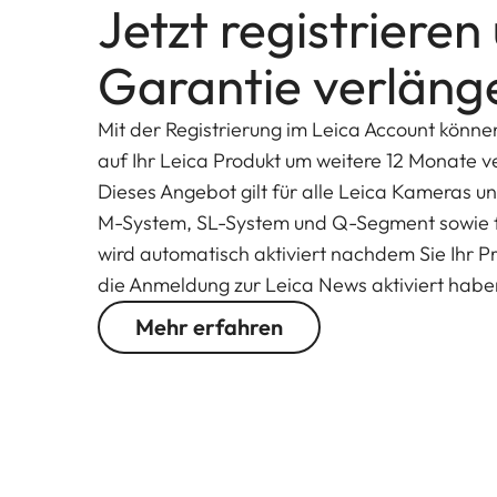
Jetzt registrieren
Übergänge ins Bokeh, ein überragender Detailkon
verzeichnungsfreien Bilder, sind weitere Qualit
Garantie verläng
gelten auch für das APO-Summicron-SL 1:2/50 A
Mit der Registrierung im Leica Account könne
auf Ihr Leica Produkt um weitere 12 Monate v
Dieses Angebot gilt für alle Leica Kameras u
M-System, SL-System und Q-Segment sowie f
wird automatisch aktiviert nachdem Sie Ihr Pro
Jedes abbildende Element aus Glas - wie zum Bei
die Anmeldung zur Leica News aktiviert hab
unterschiedlich stark. Dies führt dazu, dass sich n
Mehr erfahren
einem Bildpunkt fokussieren - das Resultat sind
bei dem neuen APO-Summicron-SL 1:2/50 ASPH. a
der verbauten Linsenelemente eine anomale Teil
Sondergläsern, deren anspruchsvolle Verarbeitu
Leica Manufaktur an die Grenze des Machbaren 