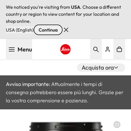
We noticed you're visiting from
USA
. Choose a different
country or region to view content for your location and
shop online.
USA (English)
Continua
Salta
Menu
al
contenuto
Leica logo - Home
principale
Acquista ora
Avviso importante:
Attualmente i tempi di
consegna potrebbero essere più lunghi. Grazie per
la vostra comprensione e pazienza.