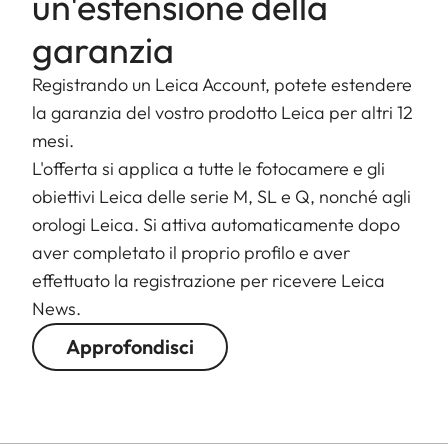
un'estensione della
in termini di qualità dell'immagine, anche a tutta
apertura. Dopotutto, gli obiettivi Leica
garanzia
mantengono la seguente promessa: l'apertura
Registrando un Leica Account, potete estendere
massima è un'apertura di lavoro. In considerazione
la garanzia del vostro prodotto Leica per altri 12
di ciò, l'arresto è esclusivamente uno strumento di
mesi.
imaging creativo e non è necessario per ottenere
L'offerta si applica a tutte le fotocamere e gli
prestazioni di imaging migliori. Tonalità della pelle
obiettivi Leica delle serie M, SL e Q, nonché agli
naturali, morbide transizioni verso il bokeh,
orologi Leica. Si attiva automaticamente dopo
eccezionale contrasto nei dettagli e nitidezza
aver completato il proprio profilo e aver
costante da un bordo all'altro delle immagini prive
effettuato la registrazione per ricevere Leica
di distorsione sono ulteriori caratteristiche di
News.
qualità degli obiettivi prodotti da Leica Camera e
si applicano anche all'APO-Summicron-SL 50 f / 2
Approfondisci
ASPH.