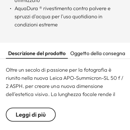
ottimizzato
AquaDura ® rivestimento contro polvere e
spruzzi d'acqua per l'uso quotidiano in
condizioni estreme
Descrizione del prodotto
Oggetto della consegna
Oltre un secolo di passione per la fotografia è
riunito nella nuova Leica APO-Summicron-SL 50 f /
2 ASPH. per creare una nuova dimensione
dell'estetica visiva. La lunghezza focale rende il
nuovo obiettivo SL estremamente versatile e lo
consiglia per l'uso in quasi tutte le situazioni, ad
Leggi di più
esempio reportage e fotografia di viaggio, lavori in
studio, architettura, paesaggio, ritratti, primi piani