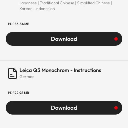
Japanese | Traditional Chinese | Simplified Chinese |
Korean | Indonesian
PDF
53.34 MB
Download
Leica Q3 Monochrom - Instructions
German
PDF
22.98 MB
Download