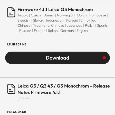
Firmware 4.1.1 Leica Q3 Monochrom
Arabic | Czech | Danish | Norwegian | Dutch | Portugese |
Swedish | Slovak | Indonesian | Korean | Simplified
Chinese | Traditional Chinese | Japanese | Polish | Spanish
| Russian | French | Italian | German | English
LFU
191.59 MB
Download
Leica Q3 / Q3 43 / Q3 Monochrom - Release
Notes Firmware 4.1.1
English
PDF
66.04 KB