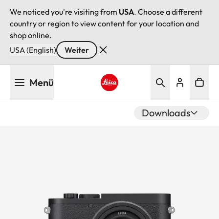
We noticed you're visiting from
USA
. Choose a different
country or region to view content for your location and
shop online.
USA (English)
Weiter
Direkt
Menü
zum
Inhalt
Leica logo - Home
Downloads