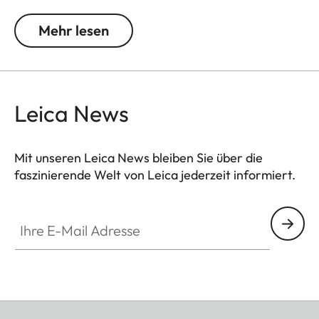
Licht und Kontrasten. Durch das Verschieben der
Grautonumsetzung wird die Filterfarbe in
Mehr lesen
Aufnahmen heller, die Komplementärfarbe
dunkler. So entstehen in der Landschafts- und
Porträtfotografie einzigartige Bildstimmungen.
Zusätzlich vermindert die Mehrschichtvergütung
Leica News
Reflexe und sorgt für eine hohe Transmission ohne
Vignettierung.
Mit unseren Leica News bleiben Sie über die
faszinierende Welt von Leica jederzeit informiert.
Ihre E-Mail Adresse