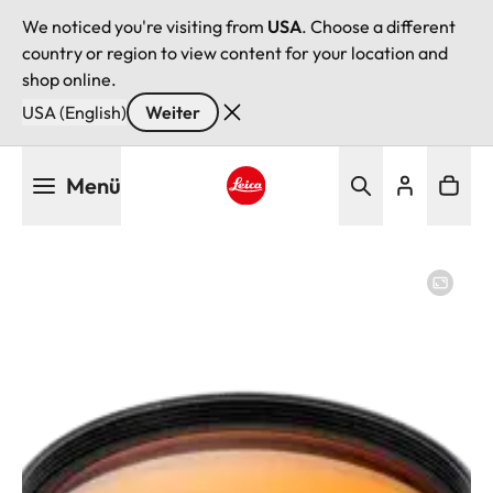
We noticed you're visiting from
USA
. Choose a different
country or region to view content for your location and
shop online.
USA (English)
Weiter
Direkt
Menü
zum
Inhalt
Leica logo - Home