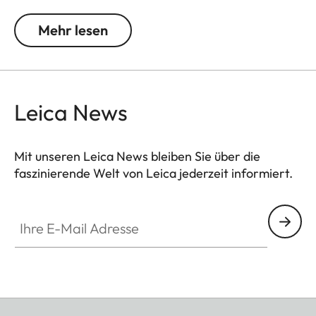
Licht und Kontrasten. Durch das Verschieben der
Grautonumsetzung wird die Filterfarbe in
Mehr lesen
Aufnahmen heller, die Komplementärfarbe
dunkler. So entstehen in der Landschafts- und
Porträtfotografie einzigartige Bildstimmungen.
Zusätzlich vermindert die Mehrschichtvergütung
Leica News
Reflexe und sorgt für eine hohe Transmission ohne
Vignettierung.
Mit unseren Leica News bleiben Sie über die
faszinierende Welt von Leica jederzeit informiert.
Ihre E-Mail Adresse