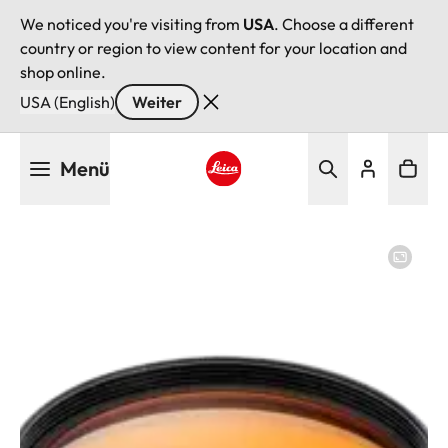
We noticed you're visiting from
USA
. Choose a different
country or region to view content for your location and
shop online.
USA (English)
Weiter
Direkt
Menü
zum
Inhalt
Leica logo - Home