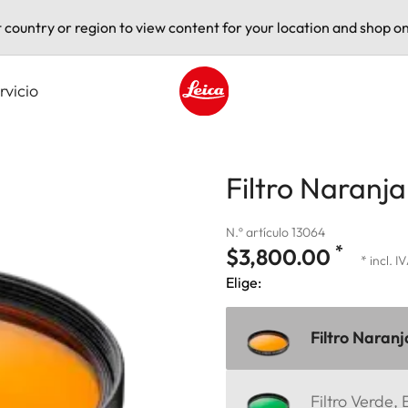
t country or region to view content for your location and shop on
rvicio
Leica logo - Home
Filtro Naranja
N.º artículo 13064
*
$3,800.00
* incl. I
Elige:
Filtro Naranj
Filtro Verde,