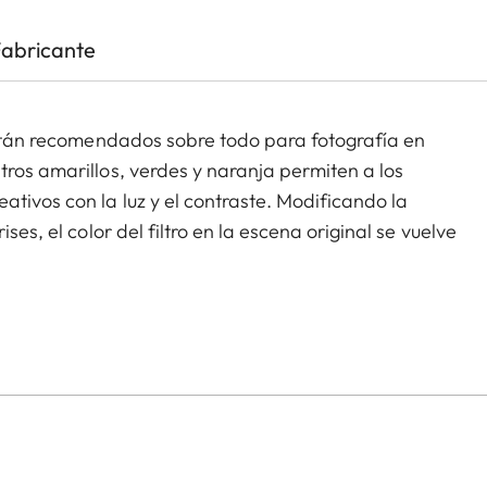
Fabricante
 están recomendados sobre todo para fotografía en
tros amarillos, verdes y naranja permiten a los
tivos con la luz y el contraste. Modificando la
ses, el color del filtro en la escena original se vuelve
. Esto se puede usar para crear ambientes
 retrato. Al mismo tiempo, el revestimiento multicapa
ón sin viñeteado.