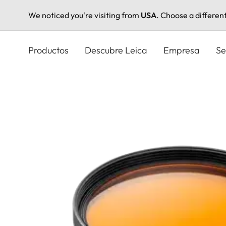
We noticed you're visiting from
USA
. Choose a differen
Pasar
al
Productos
Descubre Leica
Empresa
Se
contenido
principal