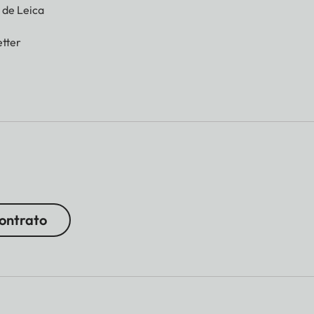
g de Leica
tter
contrato