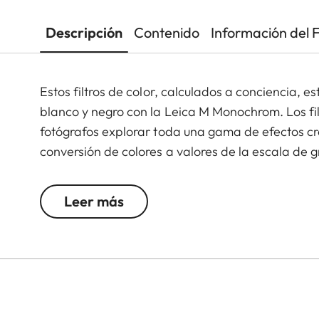
Descripción
Contenido
Información del 
Estos filtros de color, calculados a conciencia,
blanco y negro con la Leica M Monochrom. Los fil
fotógrafos explorar toda una gama de efectos crea
conversión de colores a valores de la escala de gri
más claro, y su color complementario más oscuro
atmosféricos únicos en la fotografía de paisaje y
Leer más
reduce los reflejos y garantiza una alta transmisi