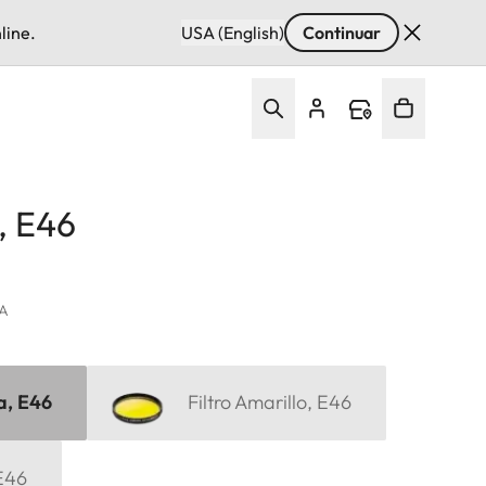
line.
USA (English)
Continuar
, E46
VA
a, E46
Filtro Amarillo, E46
 E46