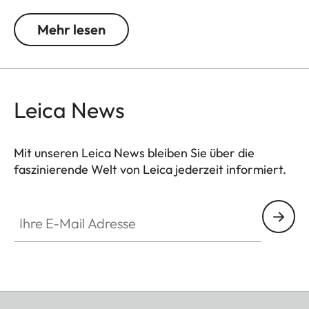
Licht und Kontrasten. Durch das Verschieben der
Grautonumsetzung wird die Filterfarbe in
Mehr lesen
Aufnahmen heller, die Komplementärfarbe
dunkler. So entstehen in der Landschafts- und
Porträtfotografie einzigartige Bildstimmungen.
Zusätzlich vermindert die Mehrschichtvergütung
Leica News
Reflexe und sorgt für eine hohe Transmission ohne
Vignettierung.
Mit unseren Leica News bleiben Sie über die
faszinierende Welt von Leica jederzeit informiert.
Ihre E-Mail Adresse