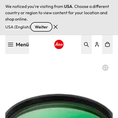
We noticed you're visiting from
USA
. Choose a different
country or region to view content for your location and
shop online.
USA (English)
Weiter
Direkt
Menü
zum
Inhalt
Leica logo - Home