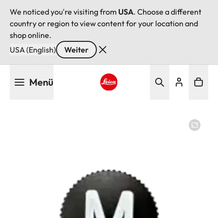
We noticed you're visiting from
USA
. Choose a different
country or region to view content for your location and
shop online.
USA (English)
Weiter
Direkt
Menü
zum
Inhalt
Leica logo - Home