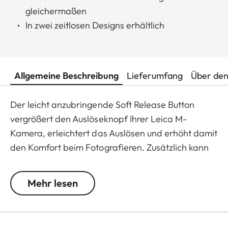
gleichermaßen
In zwei zeitlosen Designs erhältlich
Allgemeine Beschreibung
Lieferumfang
Über den
Der leicht anzubringende Soft Release Button
vergrößert den Auslöseknopf Ihrer Leica M-
Kamera, erleichtert das Auslösen und erhöht damit
den Komfort beim Fotografieren. Zusätzlich kann
der Button auch als Knopfloch-Pin am Revers oder
als Manschettenknopf getragen werden – er
Mehr lesen
verschönert Kamera und Kleidung gleichermaßen.
In zwei zeitlosen Designs erhältlich: mit
klassischem Leica Logo in Rot oder Chrom oder