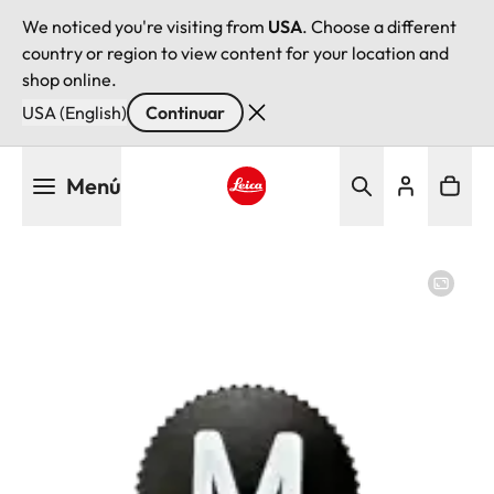
We noticed you're visiting from
USA
. Choose a different
country or region to view content for your location and
shop online.
USA (English)
Continuar
Pasar
Menú
al
contenido
Leica logo - Home
principal