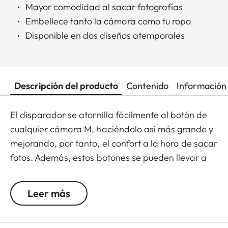
Mayor comodidad al sacar fotografías
Embellece tanto la cámara como tu ropa
Disponible en dos diseños atemporales
Descripción del producto
Contenido
Información 
El disparador se atornilla fácilmente al botón de
cualquier cámara M, haciéndolo así más grande y
mejorando, por tanto, el confort a la hora de sacar
fotos. Además, estos botones se pueden llevar a
modo de pin en la chaqueta o como gemelos,
convirtiéndolo así en un accesorio de moda tanto
Leer más
para tu cámara como para tu ropa. Disponible en
dos diseños atemporales: con el clásico logo Leica