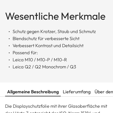
Wesentliche Merkmale
Schutz gegen Kratzer, Staub und Schmutz
Blendschutz für verbesserte Sicht
Verbessert Kontrast und Detailsicht
Passend für:
Leica M10 / M10-P / M10-R
Leica Q2 / Q2 Monochrom / Q3
Allgemeine Beschreibung
Lieferumfang
Über den
Die Displayschutzfolie mit ihrer Glasoberfläche mit