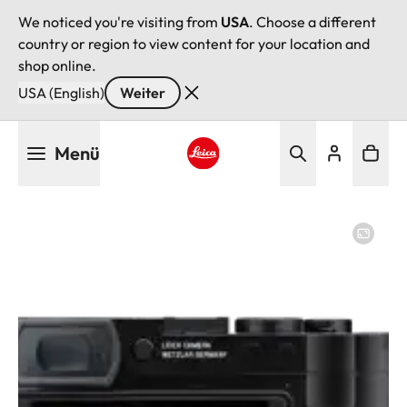
We noticed you're visiting from
USA
. Choose a different
country or region to view content for your location and
shop online.
USA (English)
Weiter
Direkt
Menü
zum
Inhalt
Leica logo - Home