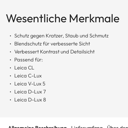
Wesentliche Merkmale
Schutz gegen Kratzer, Staub und Schmutz
Blendschutz für verbesserte Sicht
Verbessert Kontrast und Detailsicht
Passend für:
Leica CL
Leica C-Lux
Leica V-Lux 5
Leica D-Lux 7
Leica D-Lux 8
Allgemeine Beschreibung
Lieferumfang
Über den