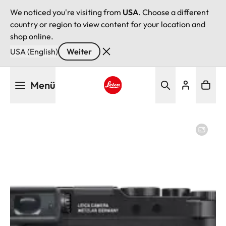
We noticed you're visiting from
USA
. Choose a different
country or region to view content for your location and
shop online.
USA (English)
Weiter
Direkt
Menü
zum
Inhalt
Leica logo - Home