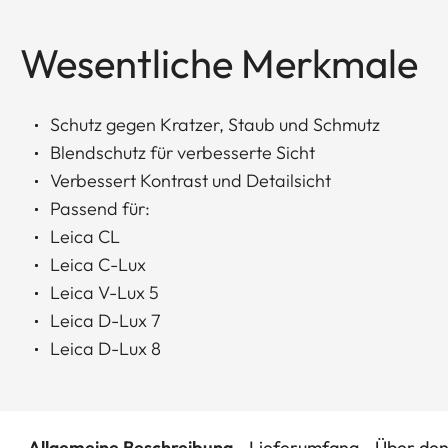
Wesentliche Merkmale
Schutz gegen Kratzer, Staub und Schmutz
Blendschutz für verbesserte Sicht
Verbessert Kontrast und Detailsicht
Passend für:
Leica CL
Leica C-Lux
Leica V-Lux 5
Leica D-Lux 7
Leica D-Lux 8
Allgemeine Beschreibung
Lieferumfang
Über den