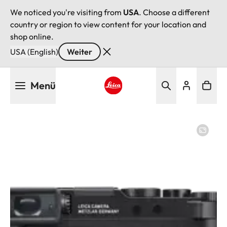
We noticed you're visiting from
USA
. Choose a different
country or region to view content for your location and
shop online.
USA (English)
Weiter
Direkt
Menü
zum
Inhalt
Leica logo - Home