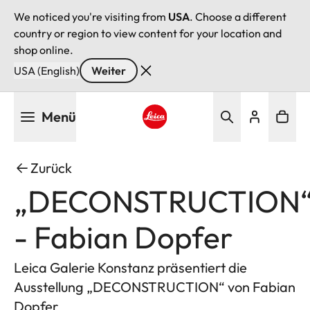
We noticed you're visiting from
USA
. Choose a different
country or region to view content for your location and
shop online.
USA (English)
Weiter
Direkt
Menü
zum
Inhalt
Leica logo - Home
Zurück
„DECONSTRUCTION
- Fabian Dopfer
Leica Galerie Konstanz präsentiert die
Ausstellung „DECONSTRUCTION“ von Fabian
Dopfer