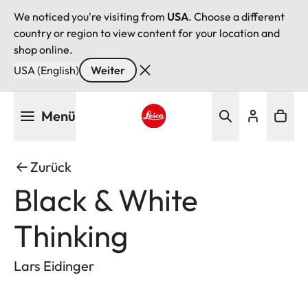
We noticed you're visiting from
USA
. Choose a different
country or region to view content for your location and
shop online.
USA (English)
Weiter
Direkt
Menü
zum
Inhalt
Leica logo - Home
Zurück
Black & White
Thinking
Lars Eidinger