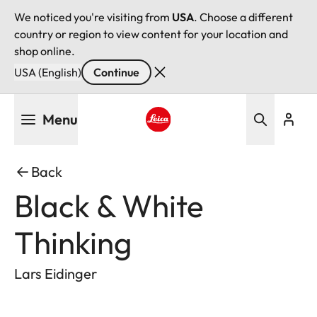
We noticed you're visiting from
USA
. Choose a different
country or region to view content for your location and
shop online.
USA (English)
Continue
Skip
Menu
to
main
Leica logo - Home
content
Back
Black & White
Thinking
Lars Eidinger