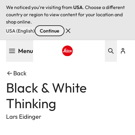
We noticed you're visiting from
USA
. Choose a different
country or region to view content for your location and
shop online.
USA (English)
Continue
Skip
Menu
to
main
Leica logo - Home
content
Back
Black & White
Thinking
Lars Eidinger