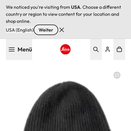
We noticed you're visiting from
USA
. Choose a different
country or region to view content for your location and
shop online.
USA (English)
Weiter
Direkt
Menü
zum
Inhalt
Leica logo - Home