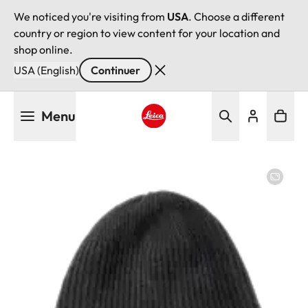
We noticed you're visiting from
USA
. Choose a different
country or region to view content for your location and
shop online.
USA (English)
Continuer
Aller
Menu
au
contenu
Leica logo - Home
principal