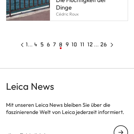
Dinge
Cédric Roux
Pagination
Vorherige
Erste
1
…
Page
4
Page
5
Page
6
Page
7
Aktuelle
8
Page
9
Page
10
Page
11
Page
12
…
26
Letzte
Nächste
Seite
Seite
Seite
Seite
Seite
Leica News
Mit unseren Leica News bleiben Sie über die
faszinierende Welt von Leica jederzeit informiert.
Ihre E-Mail Adresse