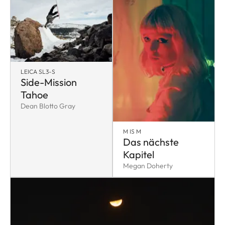
LEICA SL3-S
Side-Mission
Tahoe
Dean Blotto Gray
M IS M
Das nächste
Kapitel
Megan Doherty