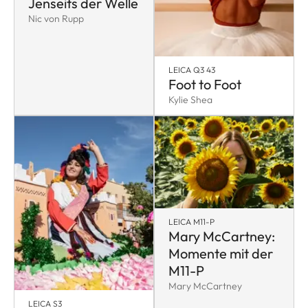
Jenseits der Welle
Nic von Rupp
LEICA Q3 43
Foot to Foot
Kylie Shea
LEICA M11-P
Mary McCartney:
Momente mit der
M11-P
Mary McCartney
LEICA S3