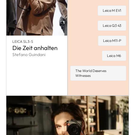
Leica M EV1
Leica Q3 43
Leica M11-P
LEICA SL3-S
Die Zeit anhalten
Stefano Guindani
Leica M6
The World Deserves
Witnesses